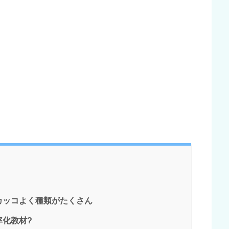
カッコよく種類がたくさん
率化教材?