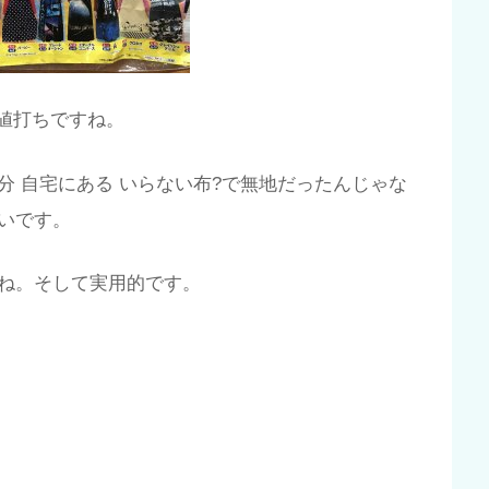
お値打ちですね。
 自宅にある いらない布?で無地だったんじゃな
いです。
ね。そして実用的です。