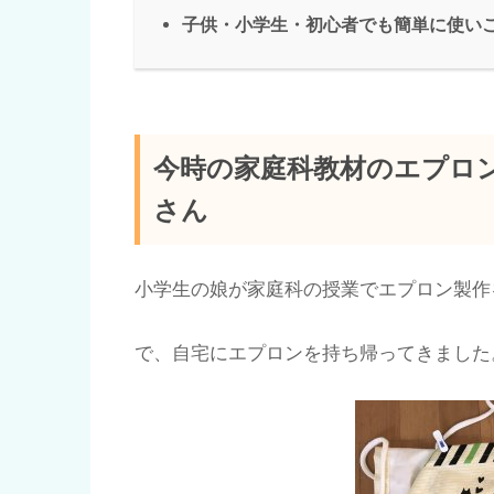
子供・小学生・初心者でも簡単に使い
今時の家庭科教材のエプロ
さん
小学生の娘が家庭科の授業でエプロン製作
で、自宅にエプロンを持ち帰ってきました