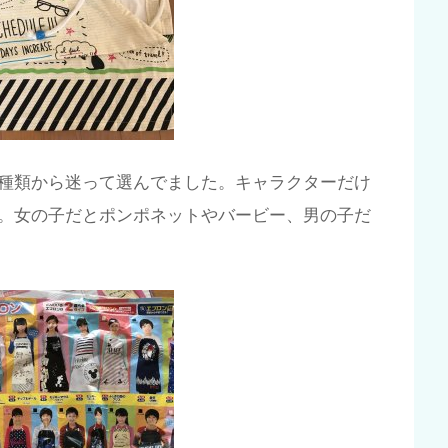
種類から迷って選んでました。キャラクターだけ
。女の子だとポンポネットやバービー、男の子だ