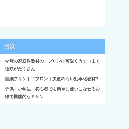
目次
今時の家庭科教材のエプロンは可愛くカッコよく
種類がたくさん
型紙プリントエプロン｜失敗のない効率化教材?
子供・小学生・初心者でも簡単に使いこなせるお
得で機能的なミシン