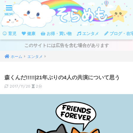
育児
健康
お得・買い物
エンタメ
ブログ・在
このサイトには広告を含む場合があります
ホーム
エンタメ
森くんだ!!!!!|21年ぶりの4人の共演について思う
2017/11/20
2分