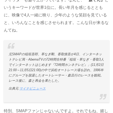
いうキーワードが世界1位に。長い年月を感じるととも
に、映像で4人一緒に映り、少年のような笑顔を見ている
と、いろんなことを感じさせられます。こんな日が来るな
んてね。
元SMAPの稲垣吾郎、草なぎ剛、香取慎吾が4日、インターネッ
トテレビ局・AbemaTVの72時間生特番「稲垣・草なぎ・香取3人
でインターネットはじめます『72時間ホンネテレビ』」(11月2日
21:00～11月5日21:00)の中で浜松オートレース場を訪れ、1996年
にグループを脱退したオートレーサー・森且行のレースを観戦。
レース後に、森と再会を果たした。
出典元:
マイナビニュース
特別、SMAPファンじゃないんですよ。それでもね、嬉し