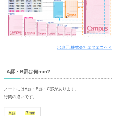
出典元:株式会社エヌエスケイ
A罫・B罫は何mm?
ノートにはA罫・B罫・C罫があります。
行間の違いです。
A罫
7mm