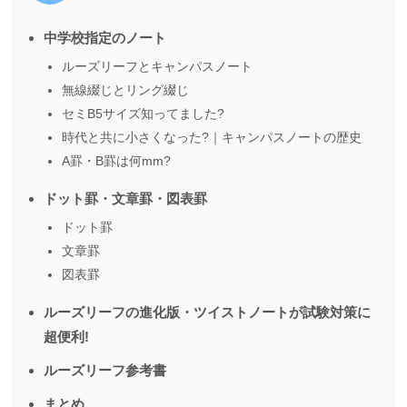
中学校指定のノート
ルーズリーフとキャンパスノート
無線綴じとリング綴じ
セミB5サイズ知ってました?
時代と共に小さくなった?｜キャンパスノートの歴史
A罫・B罫は何mm?
ドット罫・文章罫・図表罫
ドット罫
文章罫
図表罫
ルーズリーフの進化版・ツイストノートが試験対策に
超便利!
ルーズリーフ参考書
まとめ