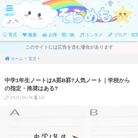
育児
健康
お得・買い物
エンタメ
ブログ・在
このサイトには広告を含む場合があります
ホーム
育児
中学1年生ノートはA罫B罫?人気ノート｜学校から
の指定・推奨はある?
2023/04/16
6分