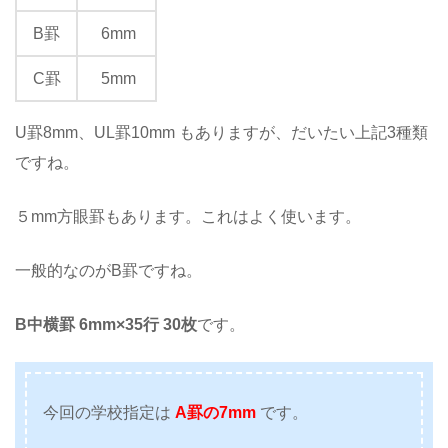
B罫
6mm
C罫
5mm
U罫8mm、UL罫10mm もありますが、だいたい上記3種類
ですね。
５mm方眼罫もあります。これはよく使います。
一般的なのがB罫ですね。
B中横罫 6mm×35行 30枚
です。
今回の学校指定は
A罫の7mm
です。