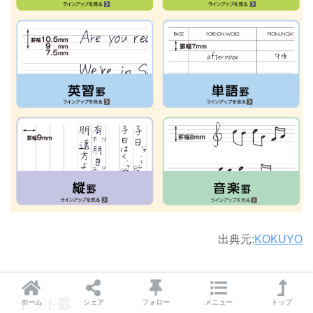
出典元:
KOKUYO
ドット罫
ホーム
シェア
フォロー
メニュー
トップ