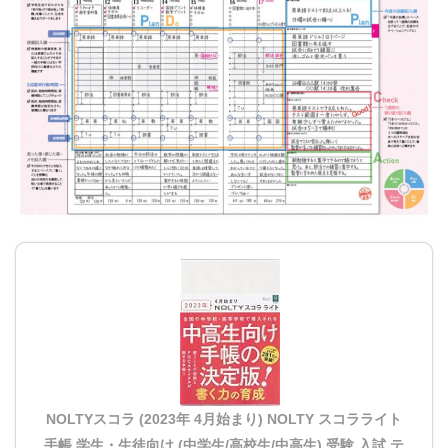
NOLTYスコラ (2023年 4月始まり) NOLTY スコラライト
手帳 学生・生徒向け (中学生/高校生/中高生) 受験 入試 テ