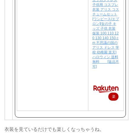
エプロンドレス
子供用 コスプレ
衣装 アリス コス
チュームセット
[ワンピース/エプ
ロン][女の子 キ
ッズ 子供 衣装
仮装 100 110 12
0 130 140 150 c
m 不思議の国の
アリス ドレス 学
校 幼稚園 楽天]
ハロウィン 送料
無料 [返品不
可]
楽
天
で
購
入
衣装を見ているだけでも楽しくなっちゃうね。