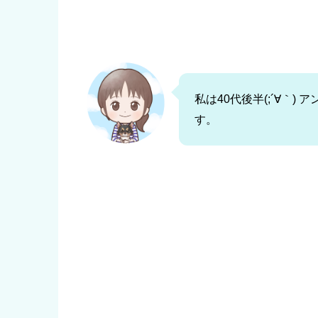
私は40代後半(;´∀｀
す。