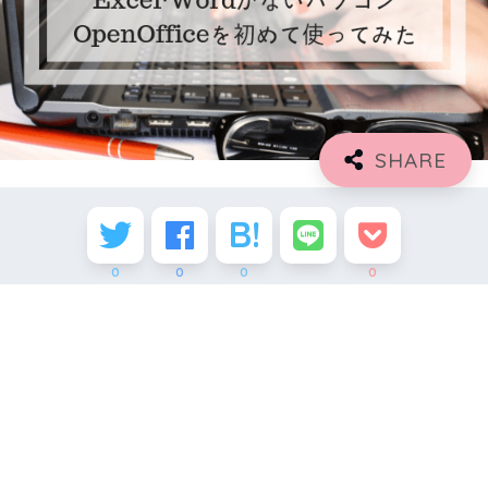
0
0
0
0