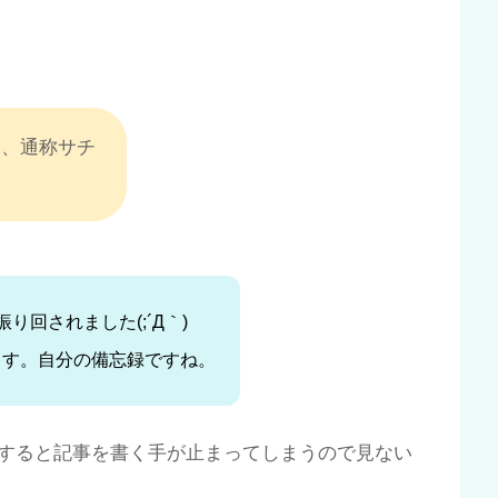
ール)、通称サチ
り回されました(;´Д｀)
ます。自分の備忘録ですね。
すると記事を書く手が止まってしまうので見ない