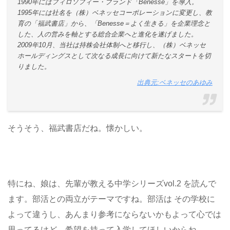
1990年にはフィロソフィー・ブランド「Benesse」を導入。
1995年には社名を（株）ベネッセコーポレーションに変更し、教
育の「福武書店」から、「Benesse＝よく生きる」を企業理念と
した、人の営みを軸とする総合企業へと進化を遂げました。
2009年10月、当社は持株会社体制へと移行し、（株）ベネッセ
ホールディングスとして次なる成長に向けて新たなスタートを切
りました。
出典元:ベネッセのあゆみ
そうそう、福武書店だね。懐かしい。
特にね、娘は、先輩が教える中学シリーズvol.2 を読んで
ます。部活との両立がテーマですね。部活は その学校に
よって違うし、あんまり参考にならないかもよって心では
思ってるけど、希望を持って入学してほしいからね。