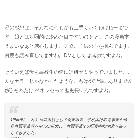
母の感想は、そんなに何もかも上手くいくわけねーよで
す。娘とは対照的に冷めた目です(;’∀’) けど、この漫画本
うまいなぁと感心します。実際、子供の心を掴んでます。
何度も読み直してますわ。DMとしては成功ですよね。
そういえば母も高校生の時に進研ゼミやっていました。こ
んなカラーじゃなかったような。もはや記憶にありません
(笑) それだけ ベネッセって歴史長いんですよね。
1955年に（株）福武書店として創業以来、学校向け教育事業や通
信教育事業等を中心に拡大し、教育事業での圧倒的な地位を確立
してきました。