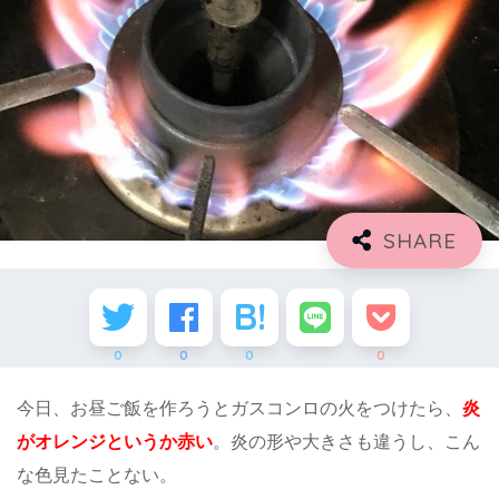
0
0
0
0
今日、お昼ご飯を作ろうとガスコンロの火をつけたら、
炎
がオレンジというか赤い
。炎の形や大きさも違うし、こん
な色見たことない。