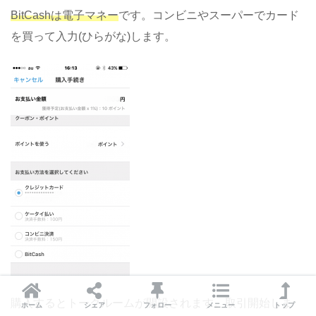
BitCashは電子マネー
です。コンビニやスーパーでカード
を買って入力(ひらがな)します。
購入するとトークルームが開設されます。取引開始しま
ホーム
シェア
フォロー
メニュー
トップ