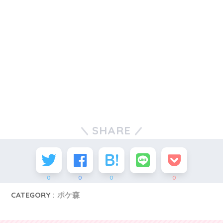
SHARE
0
0
0
0
CATEGORY :
ポケ森