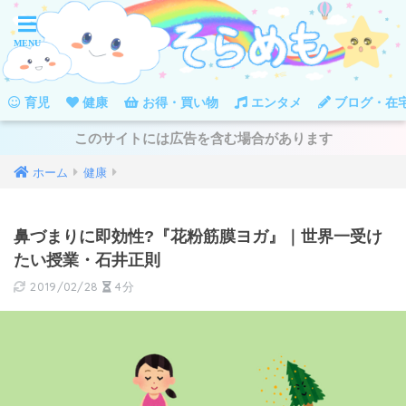
育児
健康
お得・買い物
エンタメ
ブログ・在
このサイトには広告を含む場合があります
ホーム
健康
鼻づまりに即効性?『花粉筋膜ヨガ』｜世界一受け
たい授業・石井正則
2019/02/28
4分