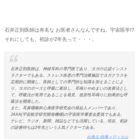
石井正則医師は有名な お医者さんなんですね。宇宙医学!?
それにしても、初診が2年先って・・・。
石井正則医師は、神経耳科の専門医であり、ヨガの公認インスト
ラクターでもある。ストレス疾患の専門治療施設でヨガクラスを
定期的に開催し、医師としての専門的な知識を加えることによ
り、ヨガのポーズと呼吸に着目し、耳鳴りやめまいの改善法とし
て、呼吸法が有用であることを発見、低音性耳鳴りに効果的な呼
吸法を開発した。
また、耳鼻咽喉科心身医学研究会の発起人メンバーであり、
JAXA(宇宙航空研究開発機構)の宇宙医学審査会委員でもある。
テレビ、ラジオ、新聞、雑誌などでも活躍している。現在、初診
の診療待ちは2年先という人気ドクターである。
出典元:時事メディカル