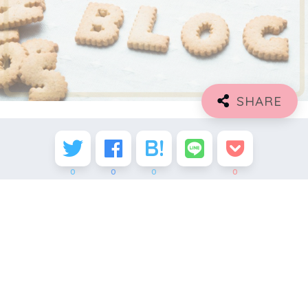
0
0
0
0